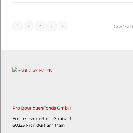
1
2
3
›
»
Seite 1 von 
Pro BoutiquenFonds GmbH
Freiherr-vom-Stein-Straße 11
60323 Frankfurt am Main