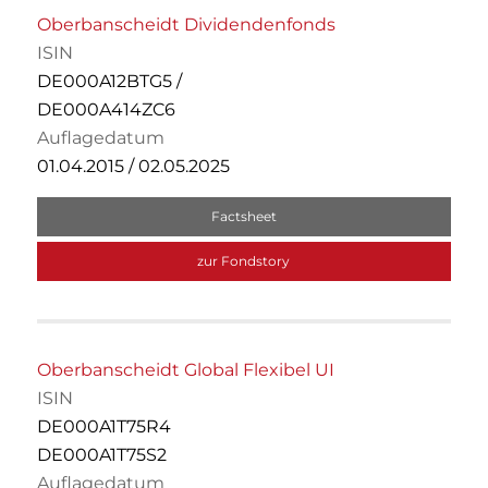
Oberbanscheidt Dividendenfonds
ISIN
DE000A12BTG5 /
DE000A414ZC6
Auflagedatum
01.04.2015 / 02.05.2025
Factsheet
zur Fondstory
Oberbanscheidt Global Flexibel UI
ISIN
DE000A1T75R4
DE000A1T75S2
Auflagedatum