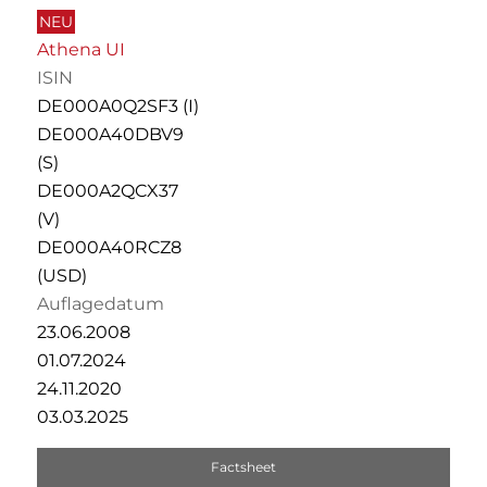
NEU
Athena UI
ISIN
DE000A0Q2SF3 (I)
DE000A40DBV9
(S)
DE000A2QCX37
(V)
DE000A40RCZ8
(USD)
Auflagedatum
23.06.2008
01.07.2024
24.11.2020
03.03.2025
Factsheet