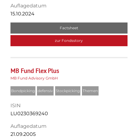
Auflagedatum
15.10.2024
Factsheet
zur Fondsstory
MB Fund Flex Plus
MB Fund Advisory GmbH
Bondpicking
defensiv
Stockpicking
Themen
ISIN
LU0230369240
Auflagedatum
21.09.2005