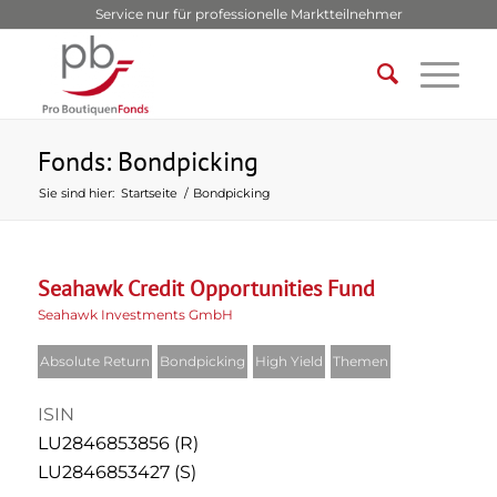
Service nur für professionelle Marktteilnehmer
Fonds: Bondpicking
Sie sind hier:
Startseite
/
Bondpicking
Seahawk Credit Opportunities Fund
Seahawk Investments GmbH
Absolute Return
Bondpicking
High Yield
Themen
ISIN
LU2846853856 (R)
LU2846853427 (S)