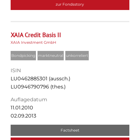
zur Fondsstory
XAIA Credit Basis II
XAIA Investment GmbH
Bondpicking
marktneutral
unkorreliert
ISIN
LU0462885301 (aussch.)
LU0946790796 (thes.)
Auflagedatum
11.01.2010
02.09.2013
Factsheet