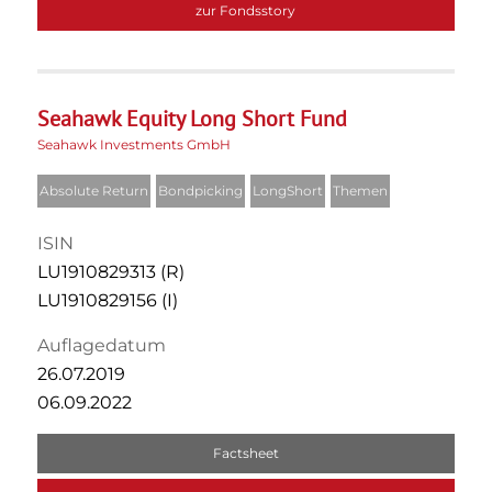
zur Fondsstory
Seahawk Equity Long Short Fund
Seahawk Investments GmbH
Absolute Return
Bondpicking
LongShort
Themen
ISIN
LU1910829313 (R)
LU1910829156 (I)
Auflagedatum
26.07.2019
06.09.2022
Factsheet