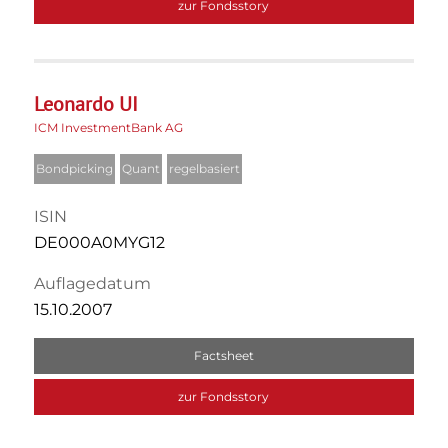
zur Fondsstory
Leonardo UI
ICM InvestmentBank AG
Bondpicking
Quant
regelbasiert
ISIN
DE000A0MYG12
Auflagedatum
15.10.2007
Factsheet
zur Fondsstory