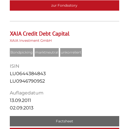
zur Fondsstory
XAIA Credit Debt Capital
XAIA Investment GmbH
Bondpicking
marktneutral
unkorreliert
ISIN
LU0644384843
LU0946790952
Auflagedatum
13.09.2011
02.09.2013
Factsheet