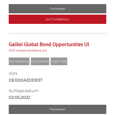
Factsheet
zur Fondsstory
Galilei Global Bond Opportunities UI
ICM InvestmentBank AG
Bondpicking
Corporates
High Yield
ISIN
DE000A3DD937
Auflagedatum
02.05.2022
Factsheet