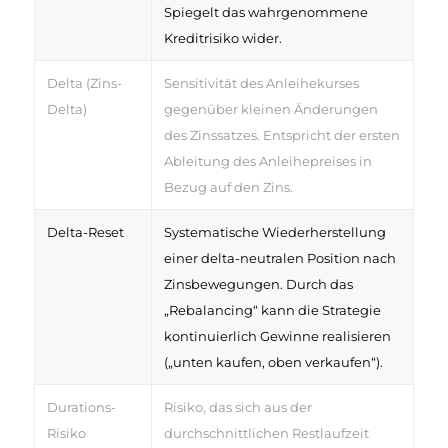
Spiegelt das wahrgenommene
Kreditrisiko wider.
Delta (Zins-
Sensitivität des Anleihekurses
Delta)
gegenüber kleinen Änderungen
des Zinssatzes. Entspricht der ersten
Ableitung des Anleihepreises in
Bezug auf den Zins.
Delta-Reset
Systematische Wiederherstellung
einer delta-neutralen Position nach
Zinsbewegungen. Durch das
„Rebalancing“ kann die Strategie
kontinuierlich Gewinne realisieren
(„unten kaufen, oben verkaufen“).
Durations-
Risiko, das sich aus der
Risiko
durchschnittlichen Restlaufzeit