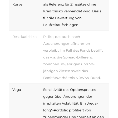
Kurve
als Referenz für Zinssätze ohne
Kreditrisiko verwendet wird. Basis
für die Bewertung von
Laufzeitaufschlägen.
Residualrisiko
Risiko, das auch nach
Absicherungsmaßnahmen
verbleibt. Im Fall des Fonds betrifft
das v. a. die Spread-Differenz
zwischen 30-jährigen und 50-
jährigen Zinsen sowie das
Bonitätsverhältnis NRW vs. Bund.
Vega
Sensitivität des Optionspreises
gegenüber Änderungen der
impliziten Volatilität. Ein „Vega-
long“-Portfolio profitiert von
zunehmender Unsicherheit an den