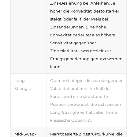
Zins-Beziehung bei Anleihen. Je
höher die Konvexität, desto stärker
steigt (oder fällt) der Preis bei
Zinsänderungen. Eine hohe
Konvexität bedeutet also höhere
Sensitivität gegenüber
Zinsvolatilität – was gezielt zur
Ertragsgenerierung genutzt werden
kann.
Long-
Optionsstrategie, die von steigender
Strangle
Volatilität profitiert. Im Fall des
Fonds wird eine strukturierte
Position verwendet, die sich wie ein
Long-Strangle verhält, aber keine
klassische Option ist.
Mid-Swap-
Marktbasierte Zinsstrukturkurve, die