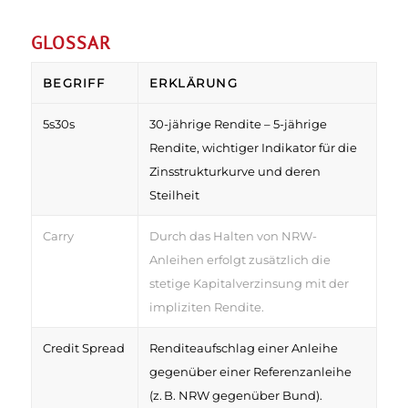
GLOSSAR
BEGRIFF
ERKLÄRUNG
5s30s
30-jährige Rendite – 5-jährige
Rendite, wichtiger Indikator für die
Zinsstrukturkurve und deren
Steilheit
Carry
Durch das Halten von NRW-
Anleihen erfolgt zusätzlich die
stetige Kapitalverzinsung mit der
impliziten Rendite.
Credit Spread
Renditeaufschlag einer Anleihe
gegenüber einer Referenzanleihe
(z. B. NRW gegenüber Bund).