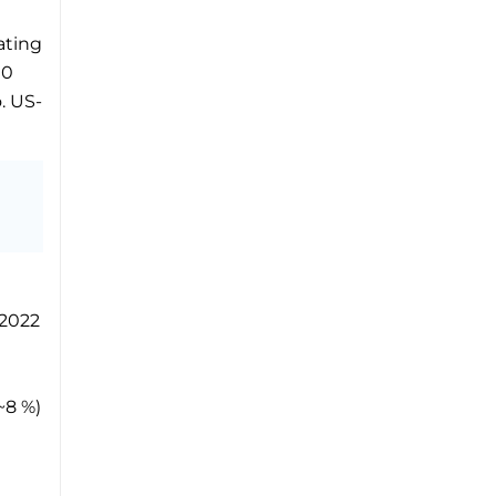
ating
00
. US-
.2022
~8 %)