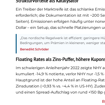
Strukturvorteile als Katalysator
Ein Treiber der Marktreife ist das schlanke Emi
erforderlich; die Dokumentation ist mit ~200 S
Seiten). Emissionen erfolgen häufig unter nor
Dollar – ein Setup, das schnelle Platzierunge
„Das nordische Regelwerk ist effizient: geringere H
Bedingungen, um Prämien in kleineren, weniger sta
Benedikt Schröder
Floating Rates als Zins-Puffer, höhere Kupons
Im schwierigen Anleihenjahr 2022 zeigte NHY a
kumuliert -14,9 % notierte, verlor NHY nur -1,5
Hauptgrund ist der hohe Anteil an Floating-Ra
Zinsduration (~0,93 % vs. ~4,4 % in US-HY). Zu
und einen Spread-Aufschlag von rund +150 Bp
R