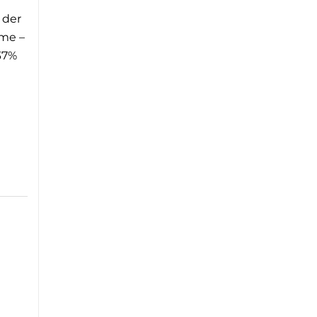
 der
ime –
37%