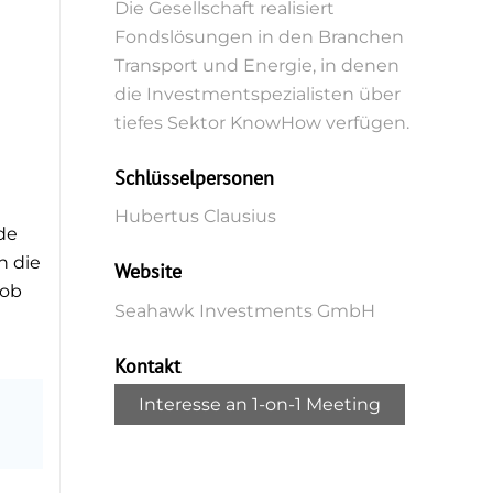
Die Gesellschaft realisiert
Fondslösungen in den Branchen
Transport und Energie, in denen
die Investmentspezialisten über
tiefes Sektor KnowHow verfügen.
Schlüsselpersonen
Hubertus Clausius
de
n die
Website
hob
Seahawk Investments GmbH
Kontakt
Interesse an 1-on-1 Meeting