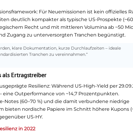
ssionsframework: Für Neuemissionen ist kein offizielles R
eiten deutlich kompakter als typische US-Prospekte (~6
wegischem Recht und mit mittleren Volumina ab ~50 Mio
n und Zugang zu unterversorgten Tranchen begünstigt.
ürden, klare Dokumentation, kurze Durchlaufzeiten – ideale
ndardisierten Tranchen zu vereinnahmen.“
 als Ertragstreiber
usgeprägte Resilienz: Während US-High-Yield per 29.09
 % – eine Outperformance von ~14,7 Prozentpunkten.
te-Notes (60–70 %) und die damit verbundene niedrige
dem bieten nordische Papiere im Schnitt höhere Kupons (
 gegenüber US-HY.
esilienz in 2022