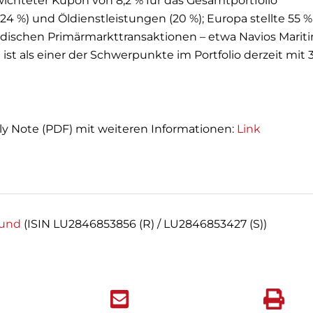
wichteter Kupon von 8,2 % für das Gesamtportfolio
 (24 %) und Öldienstleistungen (20 %); Europa stellte 55 %
ordischen Primärmarkttransaktionen – etwa Navios Marit
t als einer der Schwerpunkte im Portfolio derzeit mit 
ly Note (PDF) mit weiteren Informationen:
Link
Fund
(ISIN LU2846853856 (R) / LU2846853427 (S))